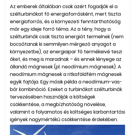
Az emberek általában csak azért fogadják el a
szélturbinákat fő energiaforrásként, mert tiszta
energiaforrás, és a környezeti fenntarthatóság
már egy ideje forró téma. Az a tény, hogy a
szélturbinák csak tiszta energiát termelnek (nem
bocsátanak ki semmilyen mérgező anyagot a
környezetbe), az energiaipar fő termékeivé teszi
őket, és meg is maradnak – és ennek lényege az
állandó mágnesek (pl. neodímium mágnesek). A
neodímium mágnesek a ritkaföldfém mágnesek
egyik fajtája. Egy másik példa a neodímium-vas-
bór kombináció. Ezeket a turbinákat szélturbinák
tervezésében használják a költségek
csökkentése, a megbízhatóság növelése,
valamint a folyamatos és költséges karbantartási
igények nagymértékű csökkentése érdekében.