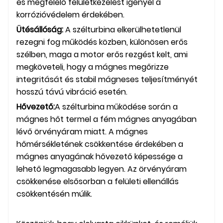
és megfelelő felületkezelést igényel a
korrózióvédelem érdekében.
Ütésállóság:
A szélturbina elkerülhetetlenül
rezegni fog működés közben, különösen erős
szélben, maga a motor erős rezgést kelt, ami
megköveteli, hogy a mágnes megőrizze
integritását és stabil mágneses teljesítményét
hosszú távú vibráció esetén.
Hővezető:
A szélturbina működése során a
mágnes hőt termel a fém mágnes anyagában
lévő örvényáram miatt. A mágnes
hőmérsékletének csökkentése érdekében a
mágnes anyagának hővezető képessége a
lehető legmagasabb legyen. Az örvényáram
csökkenése elsősorban a felületi ellenállás
csökkentésén múlik.