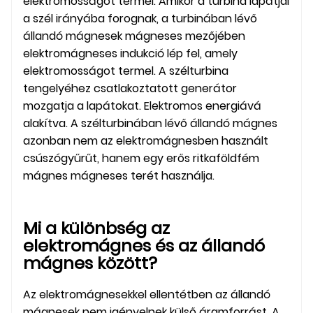
elektromosságot termel. Amikor a turbina lapátjai
a szél irányába forognak, a turbinában lévő
állandó mágnesek mágneses mezőjében
elektromágneses indukció lép fel, amely
elektromosságot termel. A szélturbina
tengelyéhez csatlakoztatott generátor
mozgatja a lapátokat. Elektromos energiává
alakítva. A szélturbinában lévő állandó mágnes
azonban nem az elektromágnesben használt
csúszógyűrűt, hanem egy erős ritkaföldfém
mágnes mágneses terét használja.
Mi a különbség az
elektromágnes és az állandó
mágnes között?
Az elektromágnesekkel ellentétben az állandó
mágnesek nem igényelnek külső áramforrást. A