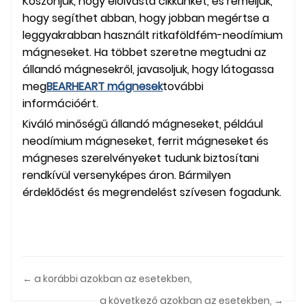
Köszönjük, hogy elolvasta cikkünket, és reméljük,
hogy segíthet abban, hogy jobban megértse a
leggyakrabban használt ritkaföldfém-neodímium
mágneseket. Ha többet szeretne megtudni az
állandó mágnesekről, javasoljuk, hogy látogassa
meg
BEARHEART mágnesek
további
információért.
Kiváló minőségű állandó mágneseket, például
neodímium mágneseket, ferrit mágneseket és
mágneses szerelvényeket tudunk biztosítani
rendkívül versenyképes áron. Bármilyen
érdeklődést és megrendelést szívesen fogadunk.
← a korábbi azokban az esetekben,
a következő azokban az esetekben, →