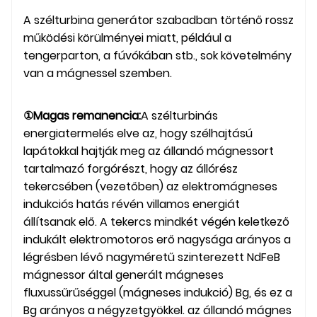
A szélturbina generátor szabadban történő rossz
működési körülményei miatt, például a
tengerparton, a fúvókában stb., sok követelmény
van a mágnessel szemben.
①Magas remanencia:
A szélturbinás
energiatermelés elve az, hogy szélhajtású
lapátokkal hajtják meg az állandó mágnessort
tartalmazó forgórészt, hogy az állórész
tekercsében (vezetőben) az elektromágneses
indukciós hatás révén villamos energiát
állítsanak elő. A tekercs mindkét végén keletkező
indukált elektromotoros erő nagysága arányos a
légrésben lévő nagyméretű szinterezett NdFeB
mágnessor által generált mágneses
fluxussűrűséggel (mágneses indukció) Bg, és ez a
Bg arányos a négyzetgyökkel. az állandó mágnes