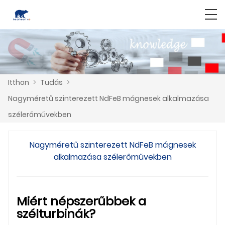
Itthon
>
Tudás
>
Nagyméretű szinterezett NdFeB mágnesek alkalmazása
szélerőművekben
Nagyméretű szinterezett NdFeB mágnesek
alkalmazása szélerőművekben
Miért népszerűbbek a
szélturbinák?