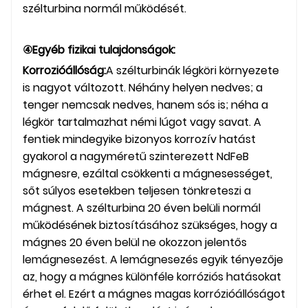
szélturbina normál működését.
④Egyéb fizikai tulajdonságok:
Korrozióállóság:
A szélturbinák légköri környezete
is nagyot változott. Néhány helyen nedves; a
tenger nemcsak nedves, hanem sós is; néha a
légkör tartalmazhat némi lúgot vagy savat. A
fentiek mindegyike bizonyos korrozív hatást
gyakorol a nagyméretű szinterezett NdFeB
mágnesre, ezáltal csökkenti a mágnesességet,
sőt súlyos esetekben teljesen tönkreteszi a
mágnest. A szélturbina 20 éven belüli normál
működésének biztosításához szükséges, hogy a
mágnes 20 éven belül ne okozzon jelentős
lemágnesezést. A lemágnesezés egyik tényezője
az, hogy a mágnes különféle korróziós hatásokat
érhet el. Ezért a mágnes magas korrózióállóságot