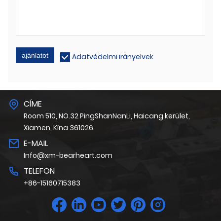
ajánlatot
Adatvédelmi irányelvek
CÍME
Room 510, NO.32 PingShanNanLi, Haicang kerület,
Xiamen, Kína 361026
E-MAIL
Info@xm-bearheart.com
TELEFON
+86-15160715383