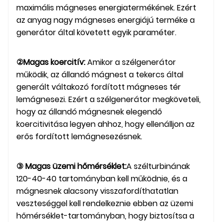
maximális mágneses energiatermékének. Ezért
az anyag nagy mágneses energiájú terméke a
generátor által követett egyik paraméter.
②Magas koercitív:
Amikor a szélgenerátor
működik, az állandó mágnest a tekercs által
generált váltakozó fordított mágneses tér
lemágnesezi. Ezért a szélgenerátor megköveteli,
hogy az állandó mágnesnek elegendő
koercitivitása legyen ahhoz, hogy ellenálljon az
erős fordított lemágnesezésnek.
③ Magas üzemi hőmérséklet:
A szélturbinának
120-40-40 tartományban kell működnie, és a
mágnesnek alacsony visszafordíthatatlan
veszteséggel kell rendelkeznie ebben az üzemi
hőmérséklet-tartományban, hogy biztosítsa a