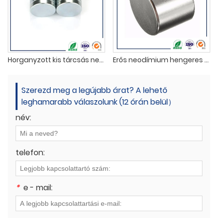
Horganyzott kis tárcsás neodímium mágnes
Erős neodímium hengeres mágnesek szállítója
Szerezd meg a legújabb árat? A lehető
leghamarabb válaszolunk (12 órán belül）
név:
telefon:
*
e - mail: