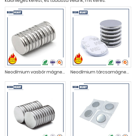
különleges kérést, és tudassa velünk, mit keres.
Neodímium vasbór mágnesek
Neodímium tárcsamágnesek kétoldalas ragasztóval