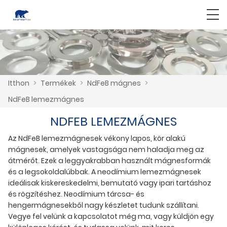
Itthon
>
Termékek
>
NdFeB mágnes
>
NdFeB lemezmágnes
NDFEB LEMEZMÁGNES
Az NdFeB lemezmágnesek vékony lapos, kör alakú
mágnesek, amelyek vastagsága nem haladja meg az
átmérőt. Ezek a leggyakrabban használt mágnesformák
és a legsokoldalúbbak. A neodímium lemezmágnesek
ideálisak kiskereskedelmi, bemutató vagy ipari tartáshoz
és rögzítéshez. Neodímium tárcsa- és
hengermágnesekből nagy készletet tudunk szállítani.
Vegye fel velünk a kapcsolatot még ma, vagy küldjön egy