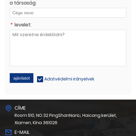
a társaság:
*
levelet:
ajánlatot
Adatvédelmi irányelvek
CÍME
Room 510, NO.32 PingShanNanLi, Haicang kerület,
Xiamen, Kína 361026
E-MAIL