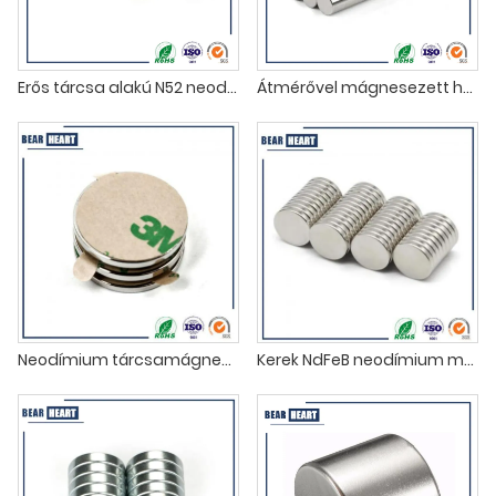
Erős tárcsa alakú N52 neodímium mágnesek
Átmérővel mágnesezett hengeres neodímium mágnesek
Neodímium tárcsamágnes 3M ragasztóval
Kerek NdFeB neodímium mágnesek