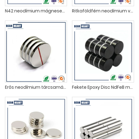
N42 neodímium mágneses erős tárcsamágnesek nagykereskedelme
Ritkaföldfém neodímium varrómágnesek
Erős neodímium tárcsamágnesek N35
Fekete Epoxy Disc NdFeB mágnes szállítója