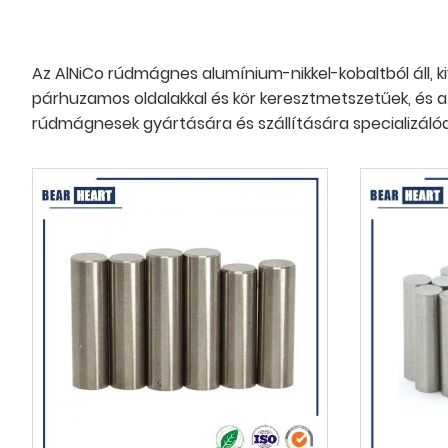
Az AlNiCo rúdmágnes alumínium-nikkel-kobaltból áll, 
párhuzamos oldalakkal és kör keresztmetszetűek, és az
rúdmágnesek gyártására és szállítására specializálódo