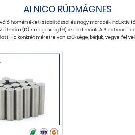
ALNICO RÚDMÁGNES
kiváló hőmérsékleti stabilitással és nagy maradék indukti
 átmérő (D) x magasság (H) szerint mérik. A Bearheart a k
tt. Ha konkrét méretre van szüksége, kérjük, vegye fel vel