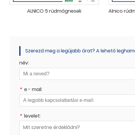
ALNICO 5 rúdmágnesek
Szerezd meg a legújabb árat? A lehető leghama
név:
*
e - mail:
*
levelet: