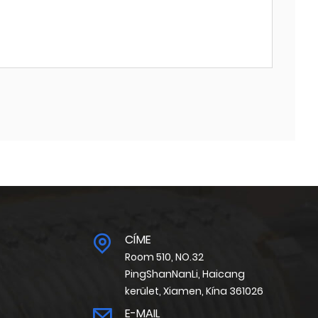
CÍME
Room 510, NO.32
PingShanNanLi, Haicang
kerület, Xiamen, Kína 361026
E-MAIL