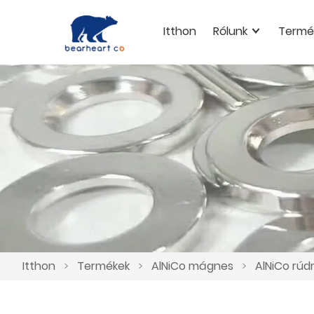
Itthon
Rólunk
Termé
Itthon
>
Termékek
>
AlNiCo mágnes
>
AlNiCo rú