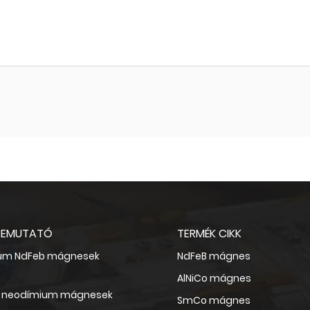
BEMUTATÓ
TERMÉK CIKK
um NdFeb mágnesek
NdFeB mágnes
AlNiCo mágnes
kk neodímium mágnesek
SmCo mágnes