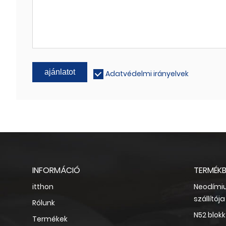
ajánlatot
Adatvédelmi irányelvek
INFORMÁCIÓ
TERMÉK
itthon
Neodími
szállítója
Rólunk
N52 blo
Termékek