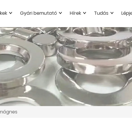
kek
Gyári bemutató
Hírek
Tudás
Lépj
dmágnes