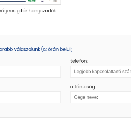
Alnico rúdmágnes gitár hangszedőkhöz
rabb válaszolunk (12 órán belül）
telefon:
a társaság: