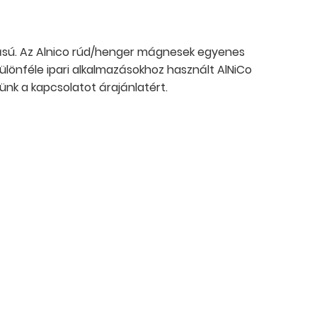
vitású. Az Alnico rúd/henger mágnesek egyenes
ülönféle ipari alkalmazásokhoz használt AlNiCo
ünk a kapcsolatot árajánlatért.