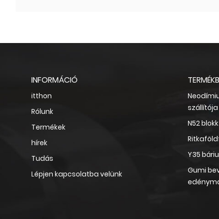
INFORMÁCIÓ
TERMÉK
itthon
Neodími
szállítója
Rólunk
N52 blo
Termékek
Ritkaföl
hírek
Y35 bári
Tudás
Gumi be
Lépjen kapcsolatba velünk
edénym