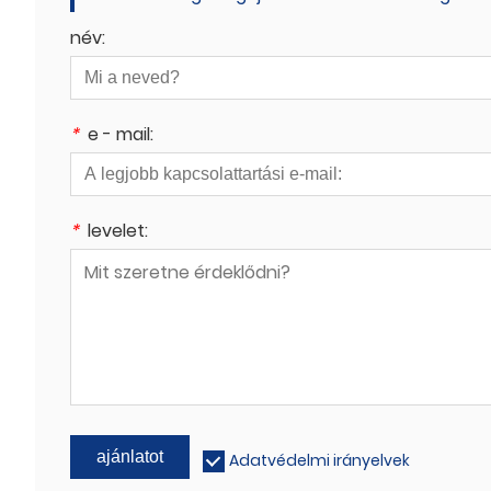
név:
*
e - mail:
*
levelet:
ajánlatot
Adatvédelmi irányelvek