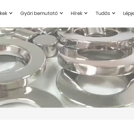
kek
Gyári bemutató
Hírek
Tudás
Lépj