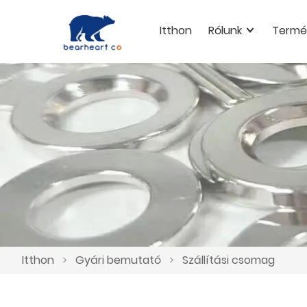
Itthon
Rólunk
Termé
Itthon
>
Gyári bemutató
>
Szállítási csomag