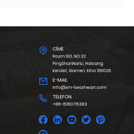
CÍME
Room 510, NO.32
PingShanNanLi, Haicang
kerület, Xiamen, Kína 361026
E-MAIL
Info@xm-bearheart.com
TELEFON
+86-15160715383