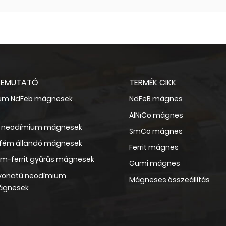
BEMUTATÓ
TERMÉK CIKK
um NdFeb mágnesek
NdFeB mágnes
AlNiCo mágnes
kk neodímium mágnesek
SmCo mágnes
dfém állandó mágnesek
Ferrit mágnes
um-ferrit gyűrűs mágnesek
Gumi mágnes
vonatú neodímium
Mágneses összeállítás
ágnesek