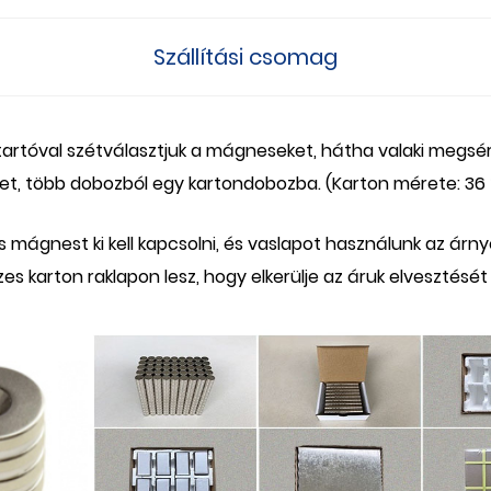
Szállítási csomag
tartóval szétválasztjuk a mágneseket, hátha valaki megsér
t, több dobozból egy kartondobozba. (Karton mérete: 36 
zes mágnest ki kell kapcsolni, és vaslapot használunk az árn
es karton raklapon lesz, hogy elkerülje az áruk elvesztését 