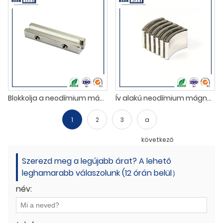
Blokkolja a neodímium mágneseket két süllyesztett lyukkal
Ív alakú neodímium mágnesek motorokhoz
1
2
3
a
következő
Szerezd meg a legújabb árat? A lehető
leghamarabb válaszolunk (12 órán belül）
név: