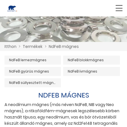
Itthon
>
Termékek
>
NdFeB mágnes
NdFeB lemezmágnes
NdFeB blokkmágnes
NdFeB gyűrűs mágnes
NdFeB ívmágnes
NdFeB süllyesztett mágnes
NDFEB MÁGNES
A neodímium mágnes (más néven NdFeB, NIB vagy Neo
mágnes), a ritkaföldfém-mágnesek legszélesebb körben
használt típusa, egy neodímium, vas és bór ötvözetéből
készült állandó mágnes, amely az Nd2Fe14B tetragonális