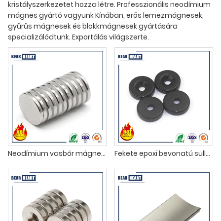
kristályszerkezetet hozza létre. Professzionális neodímium
mágnes gyártó vagyunk Kínában, erős lemezmágnesek,
gyűrűs mágnesek és blokkmágnesek gyártására
specializálódtunk. Exportálás világszerte.
Neodímium vasbór mágnesek
Fekete epoxi bevonatú süllyesztett neodímium mágnes