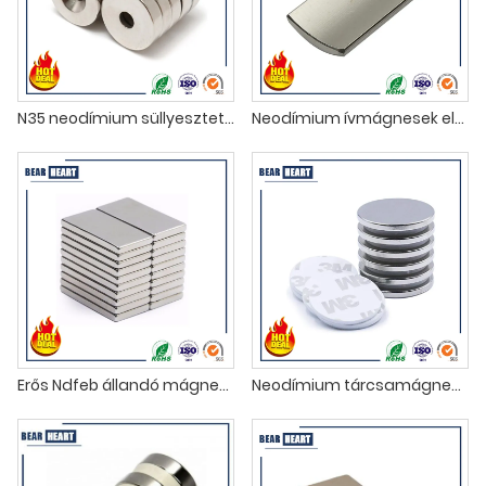
N35 neodímium süllyesztett mágnes
Neodímium ívmágnesek eladók
Erős Ndfeb állandó mágneses blokkok
Neodímium tárcsamágnesek kétoldalas ragasztóval