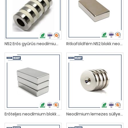
N52 Erős gyűrűs neodímium mágnesek
Ritkaföldfém N52 blokk neodímium mágnes
Erőteljes neodímium blokk mágnesek 50X25X10mm
Neodímium lemezes süllyesztett lyukmágnesek