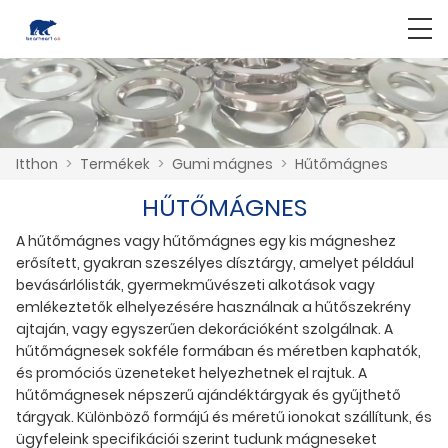
Itthon
>
Termékek
>
Gumi mágnes
>
Hűtőmágnes
HŰTŐMÁGNES
A hűtőmágnes vagy hűtőmágnes egy kis mágneshez
erősített, gyakran szeszélyes dísztárgy, amelyet például
bevásárlólisták, gyermekművészeti alkotások vagy
emlékeztetők elhelyezésére használnak a hűtőszekrény
ajtaján, vagy egyszerűen dekorációként szolgálnak. A
hűtőmágnesek sokféle formában és méretben kaphatók,
és promóciós üzeneteket helyezhetnek el rajtuk. A
hűtőmágnesek népszerű ajándéktárgyak és gyűjthető
tárgyak. Különböző formájú és méretű ionokat szállítunk, és
ügyfeleink specifikációi szerint tudunk mágneseket