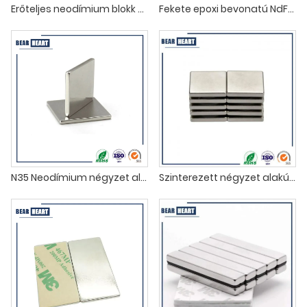
Erőteljes neodímium blokk mágnesek 50X25X10mm
Fekete epoxi bevonatú NdFeB blokkmágnesek
N35 Neodímium négyzet alakú mágnesek nagykereskedelme
Szinterezett négyzet alakú neodímium mágnesek