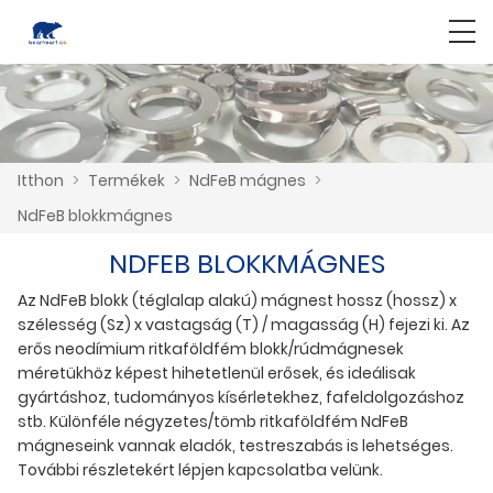
Itthon
>
Termékek
>
NdFeB mágnes
>
NdFeB blokkmágnes
NDFEB BLOKKMÁGNES
Az NdFeB blokk (téglalap alakú) mágnest hossz (hossz) x
szélesség (Sz) x vastagság (T) / magasság (H) fejezi ki. Az
erős neodímium ritkaföldfém blokk/rúdmágnesek
méretükhöz képest hihetetlenül erősek, és ideálisak
gyártáshoz, tudományos kísérletekhez, fafeldolgozáshoz
stb. Különféle négyzetes/tömb ritkaföldfém NdFeB
mágneseink vannak eladók, testreszabás is lehetséges.
További részletekért lépjen kapcsolatba velünk.