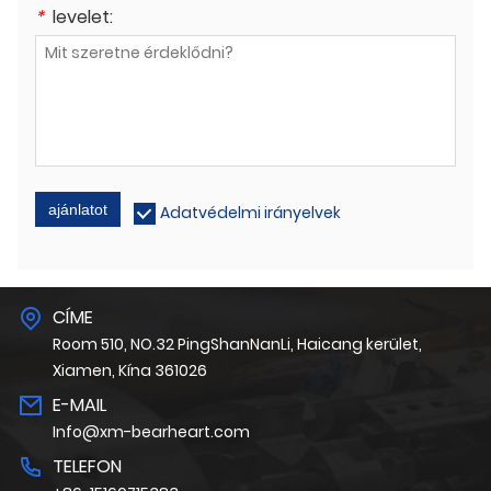
*
levelet:
ajánlatot
Adatvédelmi irányelvek
CÍME
Room 510, NO.32 PingShanNanLi, Haicang kerület,
Xiamen, Kína 361026
E-MAIL
Info@xm-bearheart.com
TELEFON