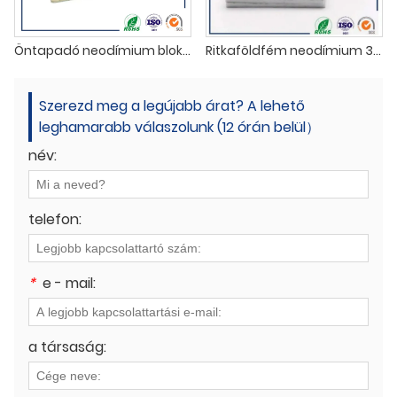
Öntapadó neodímium blokkmágnesek
Ritkaföldfém neodímium 3M öntapadó rúdmágnesek
Szerezd meg a legújabb árat? A lehető
leghamarabb válaszolunk (12 órán belül）
név:
telefon:
*
e - mail:
a társaság: