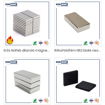
Erős Ndfeb állandó mágneses blokkok
Ritkaföldfém N52 blokk neodímium mágnes