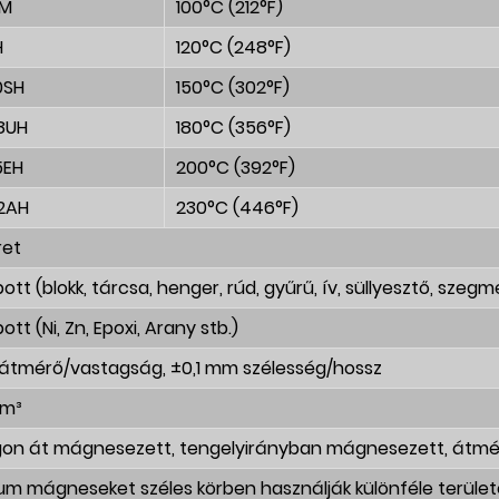
4M
100°C (212°F)
H
120°C (248°F)
0SH
150°C (302°F)
8UH
180°C (356°F)
5EH
200°C (392°F)
2AH
230°C (446°F)
ret
tt (blokk, tárcsa, henger, rúd, gyűrű, ív, süllyesztő, szegm
tt (Ni, Zn, Epoxi, Arany stb.)
átmérő/vastagság, ±0,1 mm szélesség/hossz
cm³
on át mágnesezett, tengelyirányban mágnesezett, átmé
m mágneseket széles körben használják különféle terület