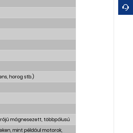
ens, horog stb.)
rőjű mágnesezett, többpólusú
eken, mint például motorok,