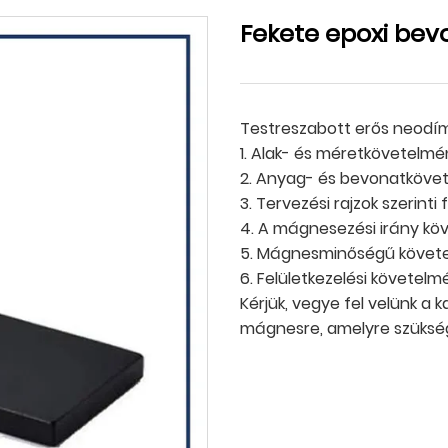
Fekete epoxi be
Testreszabott erős neodí
1. Alak- és méretkövetelmé
2. Anyag- és bevonatköve
3. Tervezési rajzok szerinti
4. A mágnesezési irány kö
5. Mágnesminőségű követ
6. Felületkezelési követe
Kérjük, vegye fel velünk a
mágnesre, amelyre szükség