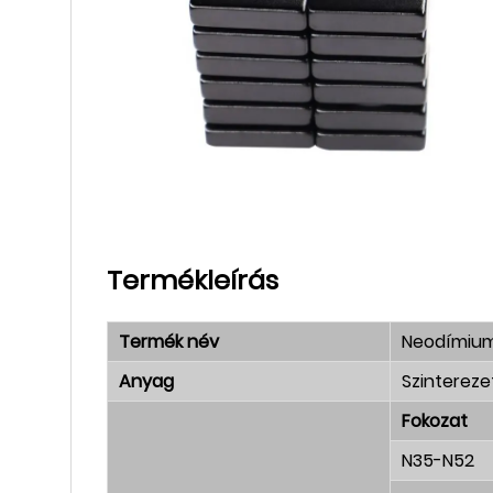
Termékleírás
Termék név
Neodímiu
Anyag
Szinterez
Fokozat
N35-N52