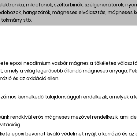
 elektronika, mikrofonok, szélturbinák, szélgenerátorok, nyo
dobozok, hangszórók, mágneses elválasztás, mágneses k
tokmány stb.
fekete epoxi neodímium vasbór mágnes a tökéletes választ
, amely a világ legerősebb állandó mágneses anyaga. F
rrózió és az oxidáció ellen.
ámos kiemelkedő tulajdonsággal rendelkezik, amelyek a l
k rendkívül erős mágneses mezővel rendelkezik, ami ideál
itációig.
fekete epoxi bevonat kiváló védelmet nyújt a korrózió és a