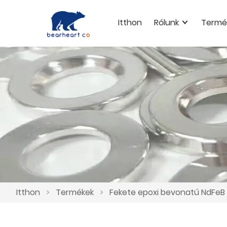
Itthon
Rólunk
Termé
Itthon
>
Termékek
>
Fekete epoxi bevonatú NdFeB