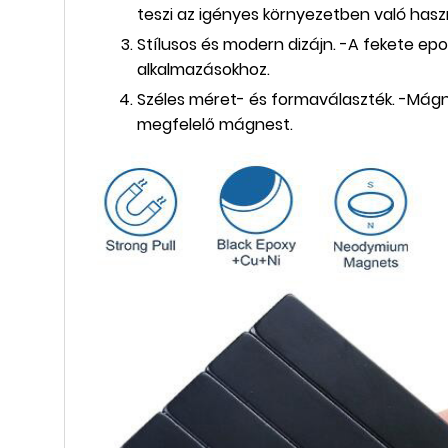
teszi az igényes környezetben való hasz
Stílusos és modern dizájn. -A fekete ep
alkalmazásokhoz.
Széles méret- és formaválaszték. -Mág
megfelelő mágnest.