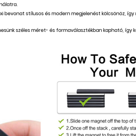
nálatra.
oxi bevonat stílusos és modern megjelenést kölcsönöz, íg
nesünk széles méret- és formaválasztékban kapható, így 