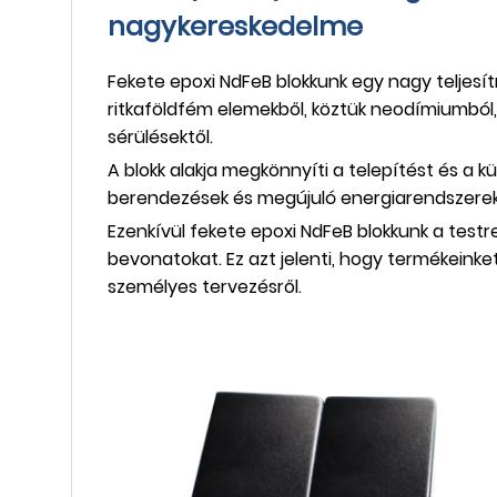
nagykereskedelme
Fekete epoxi NdFeB blokkunk egy nagy teljesí
ritkaföldfém elemekből, köztük neodímiumból, 
sérülésektől.
A blokk alakja megkönnyíti a telepítést és a k
berendezések és megújuló energiarendszerek.
Ezenkívül fekete epoxi NdFeB blokkunk a testr
bevonatokat. Ez azt jelenti, hogy termékeinket
személyes tervezésről.