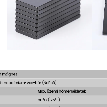
m mágnes
ett neodímium-vas-bór (NdFeB)
Max. Üzemi hőmérsékletek
80°C (176°F)