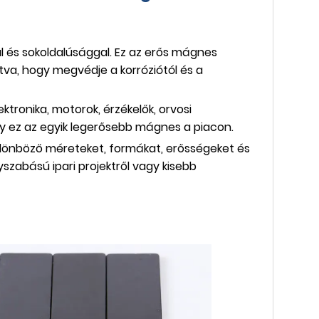
l és sokoldalúsággal. Ez az erős mágnes
átva, hogy megvédje a korróziótól és a
ktronika, motorok, érzékelők, orvosi
gy ez az egyik legerősebb mágnes a piacon.
 különböző méreteket, formákat, erősségeket és
yszabású ipari projektről vagy kisebb