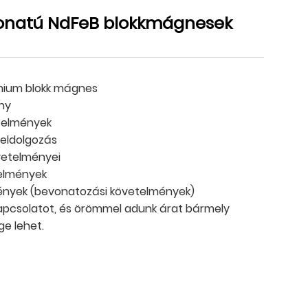
vonatú NdFeB blokkmágnesek
mium blokk mágnes
ny
telmények
 feldolgozás
vetelményei
elmények
lmények (bevonatozási követelmények)
 kapcsolatot, és örömmel adunk árat bármely
e lehet.