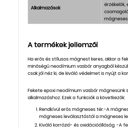
érzékelők,
Alkalmazások
csomagoló
mágneses 
A termékek jellemzői
Ha erős és stílusos mágnest keres, akkor a 
minőségű neodímium vasbór anyagból készült
csak jól néz ki, de kiváló védelmet is nyújt a ko
Fekete epoxi neodímium vasbór mágnesünk sz
alkalmazáshoz. Ezek a funkciók a következők:
Rendkívül erős mágneses tér.-A mágnesün
mágneses leválasztástól a mágneses lev
Kiváló korrózió- és oxidációállóság. -A 