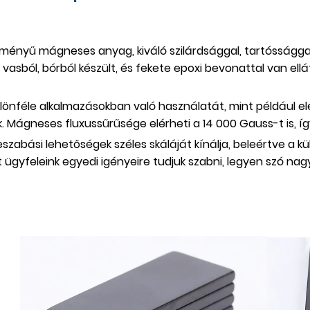
tményű mágneses anyag, kiváló szilárdsággal, tartósságga
vasból, bórból készült, és fekete epoxi bevonattal van ell
ülönféle alkalmazásokban való használatát, mint például ele
 Mágneses fluxussűrűsége elérheti a 14 000 Gauss-t is, í
eszabási lehetőségek széles skáláját kínálja, beleértve a
 ügyfeleink egyedi igényeire tudjuk szabni, legyen szó nag