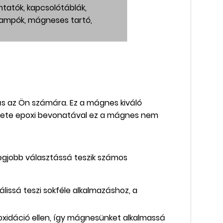
mtatók, kapcsolótáblák,
ampók, mágneses tartó,
ás az Ön számára. Ez a mágnes kiváló
ekete epoxi bevonatával ez a mágnes nem
egjobb választássá teszik számos
issá teszi sokféle alkalmazáshoz, a
z oxidáció ellen, így mágnesünket alkalmassá