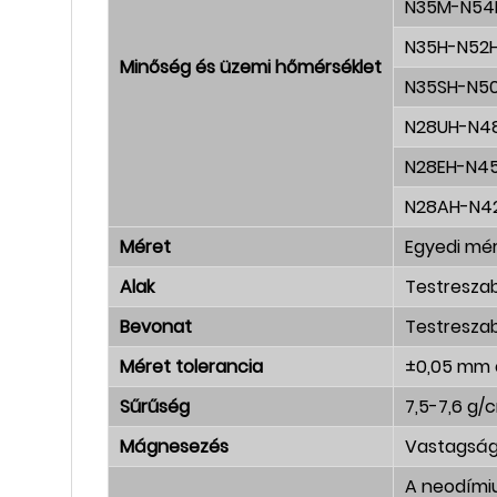
N35M-N5
N35H-N52
Minőség és üzemi hőmérséklet
N35SH-N5
N28UH-N4
N28EH-N4
N28AH-N4
Méret
Egyedi mé
Alak
Testreszabo
Bevonat
Testreszabo
Méret tolerancia
±0,05 mm 
Sűrűség
7,5-7,6 g/
Mágnesezés
Vastagság
A neodímiu