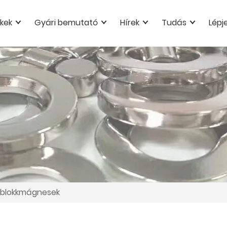
kek
Gyári bemutató
Hírek
Tudás
Lépj
 blokkmágnesek