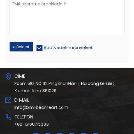
ajánlatot
Adatvédelmi irányelvek
CÍME
Room 510, NO.32 PingShanNanLi, Haicang kerület,
Xiamen, Kína 361026
E-MAIL
Info@xm-bearheart.com
TELEFON
+86-15160715383