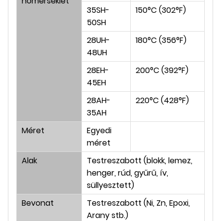
hőmérséklet
35SH-
150°C (302°F)
50SH
28UH-
180°C (356°F)
48UH
28EH-
200°C (392°F)
45EH
28AH-
220°C (428°F)
35AH
Méret
Egyedi
méret
Alak
Testreszabott (blokk, lemez,
henger, rúd, gyűrű, ív,
süllyesztett)
Bevonat
Testreszabott (Ni, Zn, Epoxi,
Arany stb.)