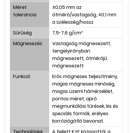
Méret
±0,05 mm az
tolerancia
átmérő/vastagság, ±0,1 mm
a szélesség/hossz
Sűrűség
7,5-7,6 g/cm³
Mágnesezés
Vastagság mágnesezett,
tengelyirányban
mágnesezett, átmérőjű
mágnesezett
Funkció
Erős mágneses teljesítmény,
magas mágneses minőség,
magas üzemi hőmérséklet,
pontos méret, apró
megmunkálási tűrések, kis és
speciális formák, erélyes
korróziógátló bevonat.
Technológiai
A fejlett K+F központtól, a