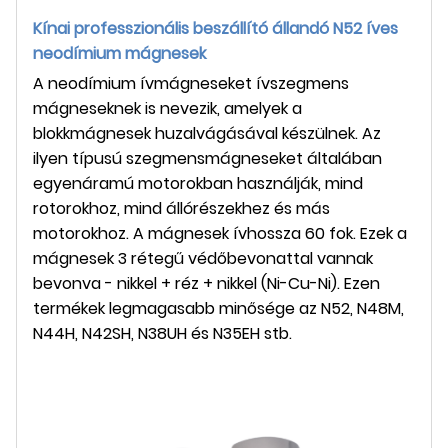
Kínai professzionális beszállító állandó N52 íves
neodímium mágnesek
A neodímium ívmágneseket ívszegmens
mágneseknek is nevezik, amelyek a
blokkmágnesek huzalvágásával készülnek. Az
ilyen típusú szegmensmágneseket általában
egyenáramú motorokban használják, mind
rotorokhoz, mind állórészekhez és más
motorokhoz. A mágnesek ívhossza 60 fok. Ezek a
mágnesek 3 rétegű védőbevonattal vannak
bevonva - nikkel + réz + nikkel (Ni-Cu-Ni). Ezen
termékek legmagasabb minősége az N52, N48M,
N44H, N42SH, N38UH és N35EH stb.