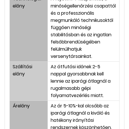
előny
minőségellenőrzési csapattól
és a professzionális
megmunkáló technikusoktól
függően minőségi
stabilitásban és az ingatlan
felsőbbrendűségében
felülmúlhatjuk
versenytársainkat.
Szállítási
Az átfutási időnek 2-5
előny
nappal gyorsabbnak kell
lennie az iparági átlagnál a
rugalmasabb gépi
folyamatvezérlés miatt.
Árelőny
Az ár 5-10%-kal olcsóbb az
iparági átlagnál a kiváló és
hatékony irányítási
rendszernek köszönhetően.