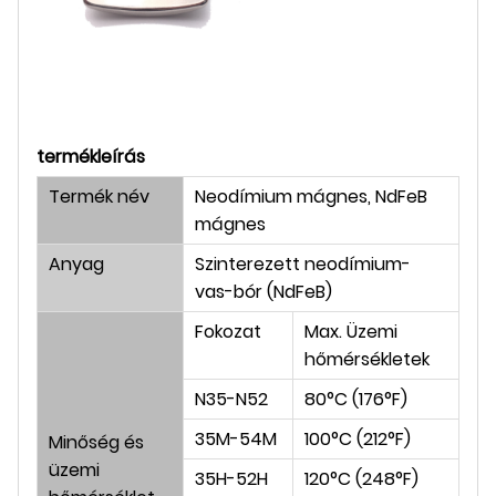
termékleírás
Termék név
Neodímium mágnes, NdFeB
mágnes
Anyag
Szinterezett neodímium-
vas-bór (NdFeB)
Fokozat
Max. Üzemi
hőmérsékletek
N35-N52
80°C (176°F)
35M-54M
100°C (212°F)
Minőség és
üzemi
35H-52H
120°C (248°F)