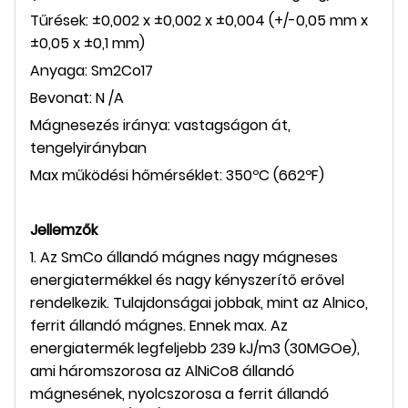
Tűrések: ±0,002 x ±0,002 x ±0,004 (+/-0,05 mm x
±0,05 x ±0,1 mm)
Anyaga: Sm2Co17
Bevonat: N /A
Mágnesezés iránya: vastagságon át,
tengelyirányban
Max működési hőmérséklet: 350ºC (662ºF)
Jellemzők
1. Az SmCo állandó mágnes nagy mágneses
energiatermékkel és nagy kényszerítő erővel
rendelkezik. Tulajdonságai jobbak, mint az Alnico,
ferrit állandó mágnes. Ennek max. Az
energiatermék legfeljebb 239 kJ/m3 (30MGOe),
ami háromszorosa az AlNiCo8 állandó
mágnesének, nyolcszorosa a ferrit állandó