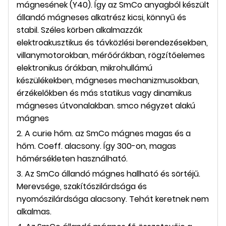
mágnesének (Y40). Így az SmCo anyagból készült
állandó mágneses alkatrész kicsi, könnyű és
stabil. Széles körben alkalmazzák
elektroakusztikus és távközlési berendezésekben,
villanymotorokban, mérőórákban, rögzítőelemes
elektronikus órákban, mikrohullámú
készülékekben, mágneses mechanizmusokban,
érzékelőkben és más statikus vagy dinamikus
mágneses útvonalakban. smco négyzet alakú
mágnes
2. A curie hőm. az SmCo mágnes magas és a
hőm. Coeff. alacsony. Így 300-on, magas
hőmérsékleten használható.
3. Az SmCo állandó mágnes hallható és sörtéjű.
Merevsége, szakítószilárdsága és
nyomószilárdsága alacsony. Tehát keretnek nem
alkalmas.