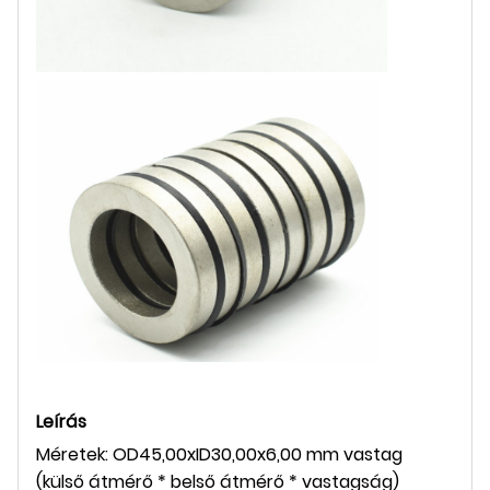
Leírás
Méretek: OD45,00xID30,00x6,00 mm vastag
(külső átmérő * belső átmérő * vastagság)