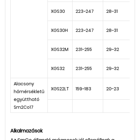
XGS30
223~247
28~31
1,0
XGS30H
223~247
28~31
1,0
1,
XGS32M
231-255
29~32
1,1
1,
XGS32
231-255
29~32
1,1
Alacsony
0,
XGS22LT
159~183
20-23
hőmérsékletű
0,
együttható
Sm2Co17
Alkalmazások