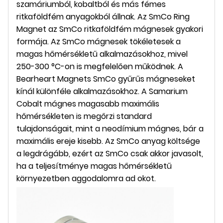
szamáriumból, kobaltból és más fémes
ritkaföldfém anyagokból állnak. Az SmCo Ring
Magnet az SmCo ritkaföldfém mágnesek gyakori
formája. Az SmCo mágnesek tökéletesek a
magas hőmérsékletű alkalmazásokhoz, mivel
250-300 °C-on is megfelelően működnek. A
Bearheart Magnets SmCo gyűrűs mágneseket
kínál különféle alkalmazásokhoz. A Samarium
Cobalt mágnes magasabb maximális
hőmérsékleten is megőrzi standard
tulajdonságait, mint a neodímium mágnes, bár a
maximális ereje kisebb. Az SmCo anyag költsége
a legdrágább, ezért az SmCo csak akkor javasolt,
ha a teljesítménye magas hőmérsékletű
környezetben aggodalomra ad okot.