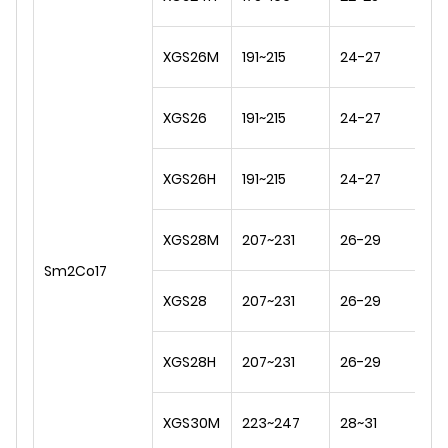
1,
XGS26M
191~215
24-27
1,
XGS26
191~215
24-27
1,
XGS26H
191~215
24-27
1,
1,
XGS28M
207~231
26-29
1,1
Sm2Co17
1,
XGS28
207~231
26-29
1,1
1,
XGS28H
207~231
26-29
1,1
XGS30M
223~247
28~31
1,0