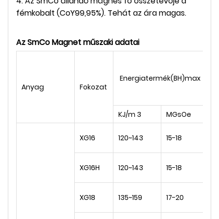
4. Az SmCo állandó mágnes fő összetevője a
fémkobalt (CoY99,95%). Tehát az ára magas.
Az SmCo Magnet műszaki adatai
M
Energiatermék(BH)max
in
Anyag
Fokozat
m
KJ/m 3
MGsOe
T
0,
XG16
120~143
15-18
0,
0,
XG16H
120~143
15-18
0,
0,
XG18
135~159
17-20
0,