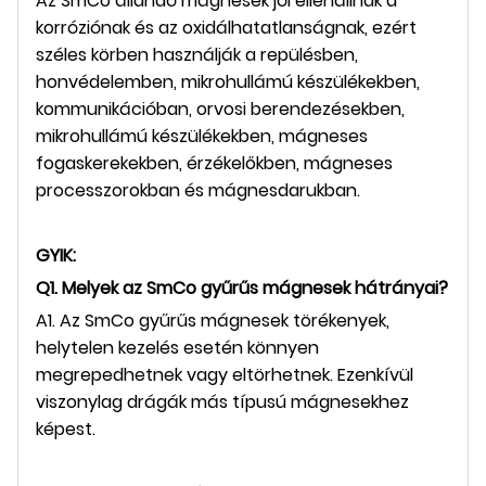
Az SmCo állandó mágnesek jól ellenállnak a
korróziónak és az oxidálhatatlanságnak, ezért
széles körben használják a repülésben,
honvédelemben, mikrohullámú készülékekben,
kommunikációban, orvosi berendezésekben,
mikrohullámú készülékekben, mágneses
fogaskerekekben, érzékelőkben, mágneses
processzorokban és mágnesdarukban.
GYIK:
Q1. Melyek az SmCo gyűrűs mágnesek hátrányai?
A1. Az SmCo gyűrűs mágnesek törékenyek,
helytelen kezelés esetén könnyen
megrepedhetnek vagy eltörhetnek. Ezenkívül
viszonylag drágák más típusú mágnesekhez
képest.