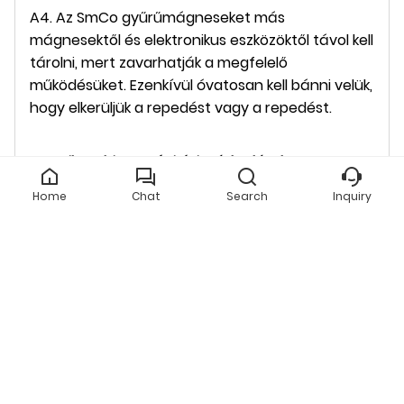
A4. Az SmCo gyűrűmágneseket más
mágnesektől és elektronikus eszközöktől távol kell
tárolni, mert zavarhatják a megfelelő
működésüket. Ezenkívül óvatosan kell bánni velük,
hogy elkerüljük a repedést vagy a repedést.
Q5. Milyen biztonsági óvintézkedések
vonatkoznak az SmCo gyűrűs mágnesekre?
Home
Chat
Search
Inquiry
A5. Az SmCo gyűrűmágnesek kezelésekor
óvatosan kell eljárni, hogy elkerülje az erős
mágneses tér okozta sérüléseket. Ezenkívül távol
kell tartani őket elektronikus eszközöktől,
szívritmus-szabályozóktól vagy egyéb olyan
orvosi eszközöktől, amelyekre hatással lehet a
mágneses terük.