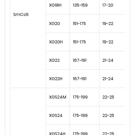
0,
XG18H
135~159
17-20
0,
SmCo5
0,
XG20
151-175
19-22
0,
0,
XG20H
151-175
19-22
0,
0,
XG22
167~191
21-24
1,0
0,
XG22H
167~191
21-24
1,0
0,
XGS24M
175-199
22-25
1,
0,
XGS24
175-199
22-25
1,
0,
XGS24H
175-199
22-25