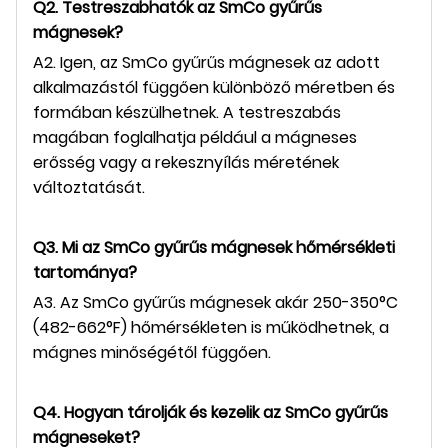
Q2. Testreszabhatók az SmCo gyűrűs
mágnesek?
A2. Igen, az SmCo gyűrűs mágnesek az adott
alkalmazástól függően különböző méretben és
formában készülhetnek. A testreszabás
magában foglalhatja például a mágneses
erősség vagy a rekesznyílás méretének
változtatását.
Q3. Mi az SmCo gyűrűs mágnesek hőmérsékleti
tartománya?
A3. Az SmCo gyűrűs mágnesek akár 250-350°C
(482-662°F) hőmérsékleten is működhetnek, a
mágnes minőségétől függően.
Q4. Hogyan tárolják és kezelik az SmCo gyűrűs
mágneseket?